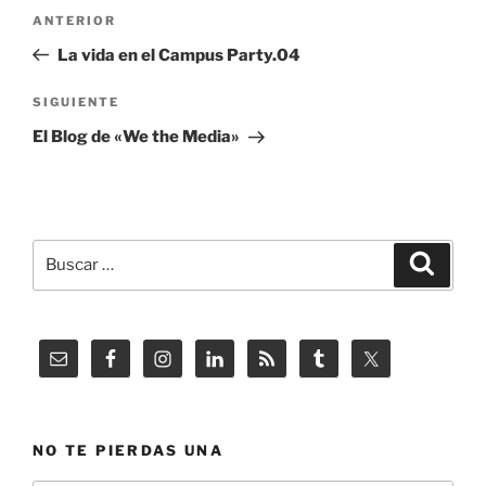
Navegación
Entrada
ANTERIOR
de
anterior:
La vida en el Campus Party.04
entradas
Siguiente
SIGUIENTE
entrada
El Blog de «We the Media»
Buscar
Buscar
por:
NO TE PIERDAS UNA