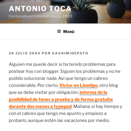
Saltar
ANTONIO TOCA
al
Contenido en Internet desde 2003
contenido
Menú
PUBLICADO
26 JULIO 2004
POR
SASHIMIDEPATO
EL
Alguien me puede decir si ha tenido problemas para
postear hoy con blogger. Siguen los problemas y no he
podido solucionar nada. Así que tengo un cabreo
considerable. Por cierto,
Victor en Linotipo
, otro blog
que se debe visitar por obligación,
informa de la
posibilidad de tener a prueba y de forma gratuita
durante dos meses a typepad
. Mañana, si hay tiempo y
con el cabreo que tengo me apunto y empiezo a
probarlo, aunque estén las vacaciones por medio.